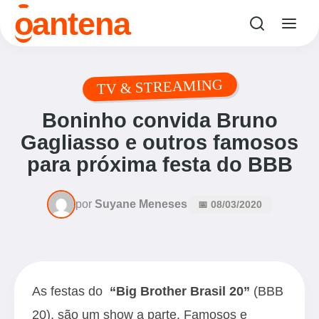
o
antena
TV & STREAMING
Boninho convida Bruno
Gagliasso e outros famosos
para próxima festa do BBB
por
Suyane Meneses
📅 08/03/2020
As festas do
“Big Brother Brasil 20”
(
BBB
20
), são um show a parte. Famosos e