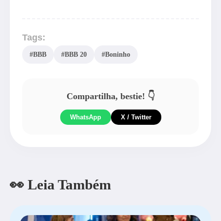
Tags:
#BBB
#BBB 20
#Boninho
Compartilha, bestie! 👇
WhatsApp
X / Twitter
👀 Leia Também