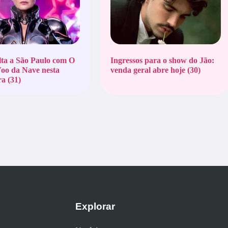
ta a São Paulo com O
Ingressos para o show do Jão:
oo da Nave nesta
venda geral abre hoje (30)
ra (31)
Explorar