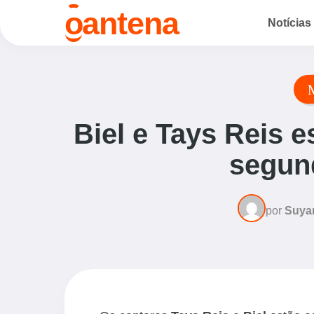
o
antena
Notícias
Biel e Tays Reis e
segun
por
Suya