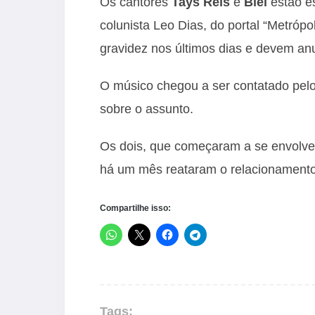
Os cantores
Tays Reis
e
Biel
estão es
colunista Leo Dias, do portal “Metróp
gravidez nos últimos dias e devem an
O músico chegou a ser contatado pelo 
sobre o assunto.
Os dois, que começaram a se envolver
há um mês reataram o relacionamento 
Compartilhe isso:
Tags: