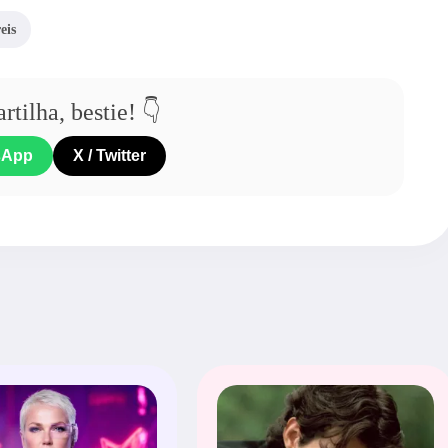
eis
tilha, bestie! 👇
sApp
X / Twitter