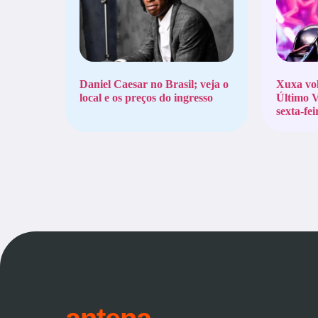
Daniel Caesar no Brasil; veja o
Xuxa vol
local e os preços do ingresso
Último V
sexta-fei