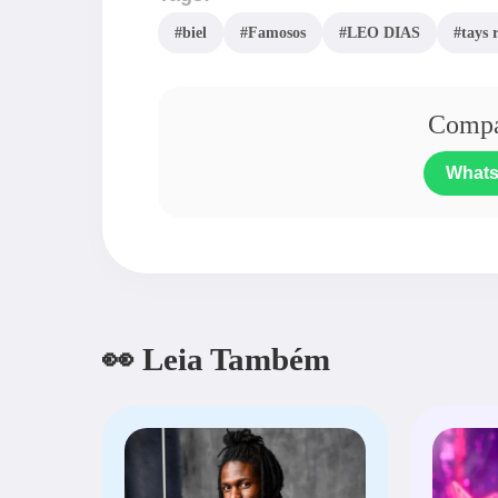
#biel
#Famosos
#LEO DIAS
#tays r
Compar
What
👀 Leia Também