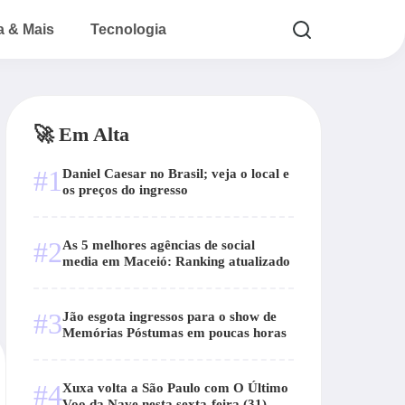
a & Mais
Tecnologia
🚀 Em Alta
#1
Daniel Caesar no Brasil; veja o local e
os preços do ingresso
#2
As 5 melhores agências de social
media em Maceió: Ranking atualizado
#3
Jão esgota ingressos para o show de
Memórias Póstumas em poucas horas
#4
Xuxa volta a São Paulo com O Último
Voo da Nave nesta sexta-feira (31)