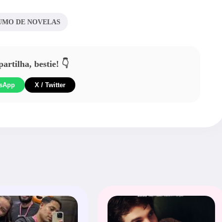
UMO DE NOVELAS
rtilha, bestie! 👇
sApp
X / Twitter