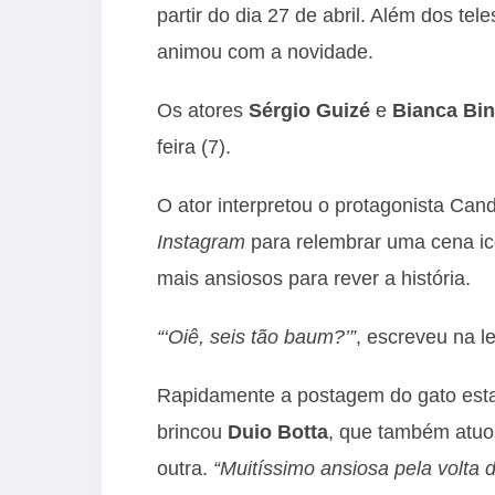
partir do dia 27 de abril. Além dos te
animou com a novidade.
Os atores
Sérgio Guizé
e
Bianca Bin
feira (7).
O ator interpretou o protagonista Can
Instagram
para relembrar uma cena ic
mais ansiosos para rever a história.
“‘Oiê, seis tão baum?’”
, escreveu na l
Rapidamente a postagem do gato esta
brincou
Duio Botta
, que também atuo
outra.
“Muitíssimo ansiosa pela volta 