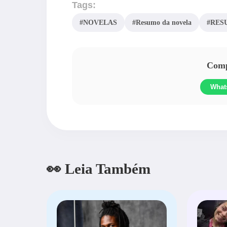
Tags:
#NOVELAS
#Resumo da novela
#RES
Compa
What
👀 Leia Também