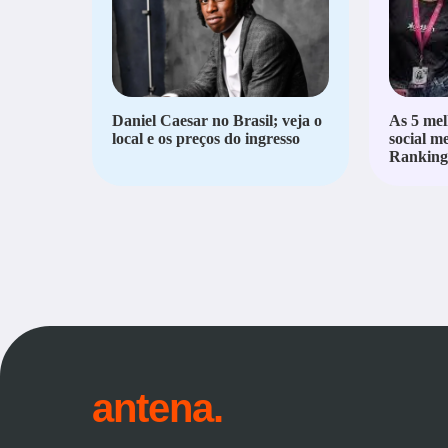
Daniel Caesar no Brasil; veja o
As 5 mel
local e os preços do ingresso
social m
Ranking 
antena.