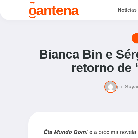
o
antena
Notícias
Bianca Bin e Sé
retorno de
por
Suya
Êta Mundo Bom!
é a próxima novela 