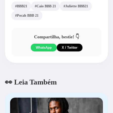
#BBB21
#Caio BBB 21
#Juliette BBB21
#Pocah BBB 21
Compartilha, bestie! 👇
WhatsApp
X / Twitter
👀 Leia Também