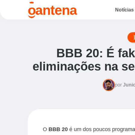
o
antena
Notícias
BBB 20: É fak
eliminações na s
por
Junio
O
BBB 20
é um dos poucos programas