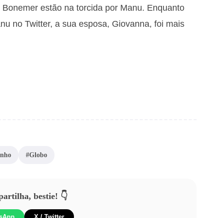
 Bonemer estão na torcida por Manu. Enquanto
 no Twitter, a sua esposa, Giovanna, foi mais
inho
#Globo
rtilha, bestie! 👇
sApp
X / Twitter