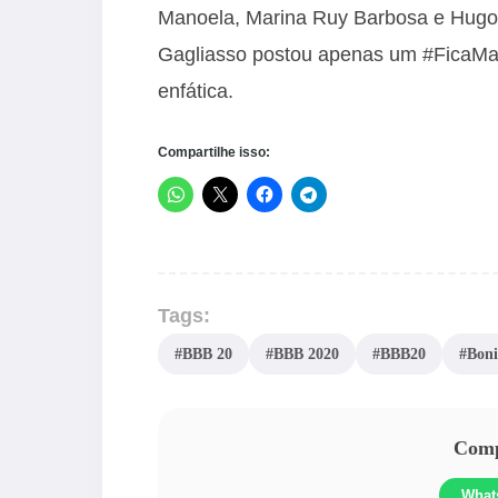
Manoela, Marina Ruy Barbosa e Hugo
Gagliasso postou apenas um #FicaManu
enfática.
Compartilhe isso:
Tags:
#BBB 20
#BBB 2020
#BBB20
#Bon
Compa
What