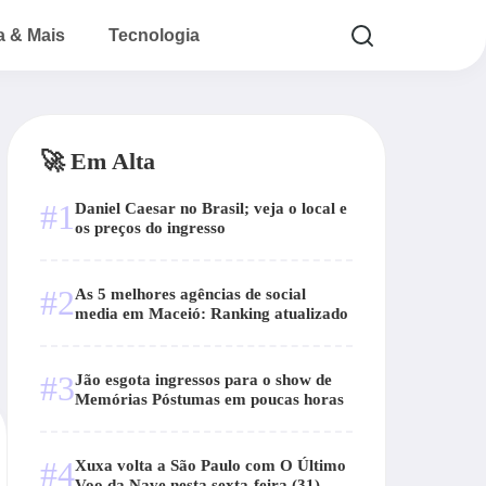
a & Mais
Tecnologia
🚀 Em Alta
#1
Daniel Caesar no Brasil; veja o local e
os preços do ingresso
#2
As 5 melhores agências de social
media em Maceió: Ranking atualizado
#3
Jão esgota ingressos para o show de
Memórias Póstumas em poucas horas
#4
Xuxa volta a São Paulo com O Último
Voo da Nave nesta sexta-feira (31)