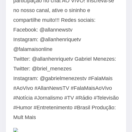
participação no chat AO VIVO! Inscreva-se
no nosso canal, ative o sininho e
compartilhe muito!!! Redes sociais:
Facebook: @allannewstv
Instagram: @allanhenriquetv
@falamaisonline
Twitter: @allanhenriquetv Gabriel Menezes:
Twitter: @briel_menezes
Instagram: @gabrielmenezestv #FalaMais
#AoVivo #AllanNewsTV #FalaMaisAoVivo
#Notícia #Jornalismo #TV #Rádio #Televisão
#Humor #Entretenimento #Brasil Produção:
Mult Mais