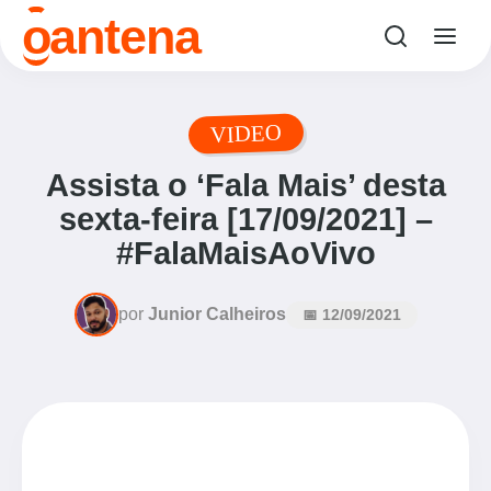
o
antena
VIDEO
Assista o ‘Fala Mais’ desta
sexta-feira [17/09/2021] –
#FalaMaisAoVivo
por
Junior Calheiros
📅 12/09/2021