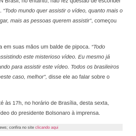
 Brasil, no entanto, não fez questão de esconder
o.
“Todo mundo quer assistir o vídeo, quanto mais o
lgar, mais as pessoas querem assistir”
, começou
va em suas mãos um balde de pipoca.
“Todo
sistindo este misterioso vídeo. Eu mesmo já
do para assistir este vídeo. Todos os brasileiros
este caso, melhor”,
disse ele ao falar sobre o
é às 17h, no horário de Brasília, desta sexta,
vídeo do presidente Bolsonaro à imprensa.
ws; confira no site
clicando aqui