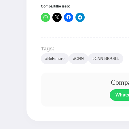
Compartilhe isso:
Tags:
#Bolsonaro
#CNN
#CNN BRASIL
Compar
What