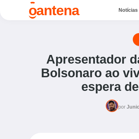
o
antena
Notícias
Apresentador d
Bolsonaro ao viv
espera de
por
Junio