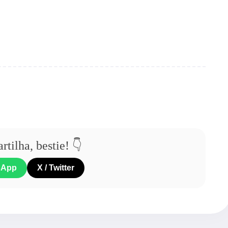
tilha, bestie! 👇
sApp
X / Twitter