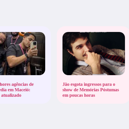
hores agências de
Jão esgota ingressos para o
edia em Maceió:
show de Memórias Póstumas
atualizado
em poucas horas