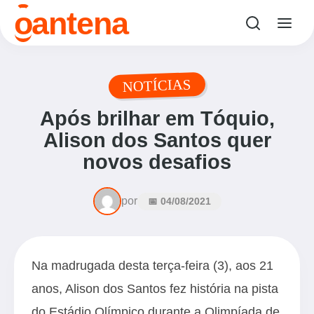
o
antena
NOTÍCIAS
Após brilhar em Tóquio,
Alison dos Santos quer
novos desafios
por
📅 04/08/2021
Na madrugada desta terça-feira (3), aos 21
anos, Alison dos Santos fez história na pista
do Estádio Olímpico durante a Olimpíada de