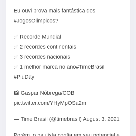
Eu ouvi prova mais fantástica dos
#JogosOlimpicos
?
✅ Recorde Mundial
✅ 2 recordes continentais
✅ 3 recordes nacionais
✅ 1 melhor marca no ano
#TimeBrasil
#PiuDay
📸 Gaspar Nóbrega/COB
pic.twitter.com/YHyMpOSa2m
— Time Brasil (@timebrasil)
August 3, 2021
Porém, o paulista confia em seu potencial e