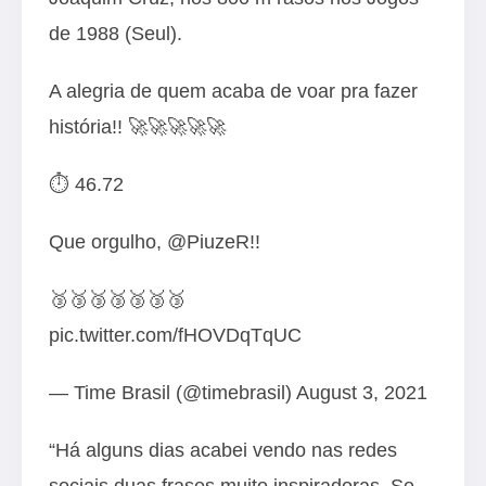
de 1988 (Seul).
A alegria de quem acaba de voar pra fazer
história!! 🚀🚀🚀🚀🚀
⏱ 46.72
Que orgulho,
@PiuzeR
!!
🥉🥉🥉🥉🥉🥉🥉
pic.twitter.com/fHOVDqTqUC
— Time Brasil (@timebrasil)
August 3, 2021
“Há alguns dias acabei vendo nas redes
sociais duas frases muito inspiradoras. Se