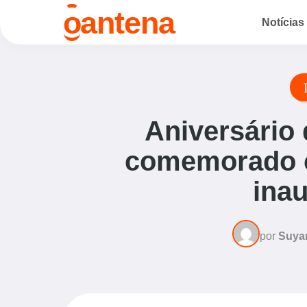
o
antena
Notícias
Aniversário 
comemorado 
ina
por
Suya