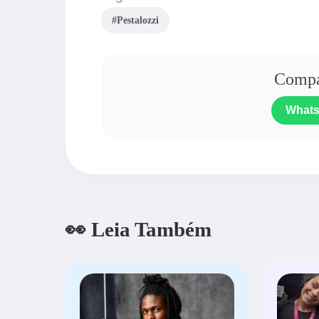
#Pestalozzi
Compar
What
👀 Leia Também