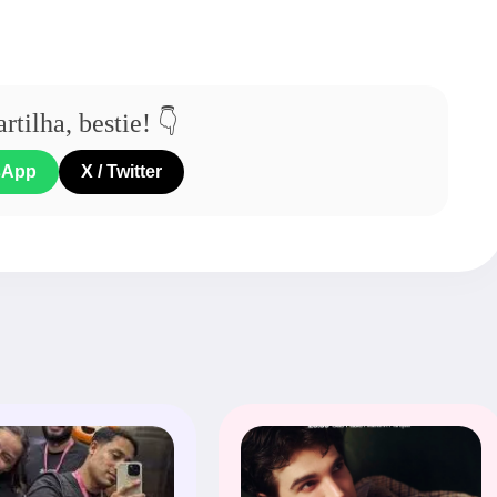
tilha, bestie! 👇
sApp
X / Twitter