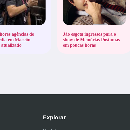
hores agências de
Jão esgota ingressos para o
edia em Maceió:
show de Memórias Póstumas
atualizado
em poucas horas
Explorar