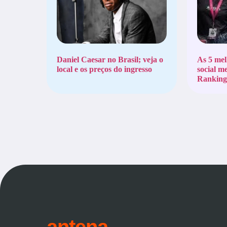
Daniel Caesar no Brasil; veja o
As 5 mel
local e os preços do ingresso
social m
Ranking 