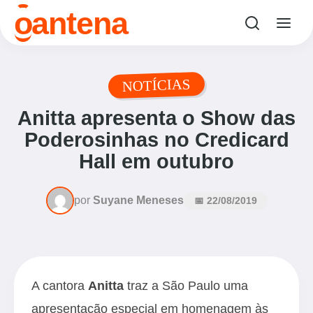
o
antena
NOTÍCIAS
Anitta apresenta o Show das
Poderosinhas no Credicard
Hall em outubro
por
Suyane Meneses
📅 22/08/2019
A cantora
Anitta
traz a São Paulo uma
apresentação especial em homenagem às