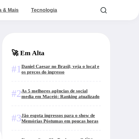
a & Mais
Tecnologia
🚀 Em Alta
#1
Daniel Caesar no Brasil; veja o local e
os preços do ingresso
#2
As 5 melhores agências de social
media em Maceió: Ranking atualizado
#3
Jão esgota ingressos para o show de
Memórias Póstumas em poucas horas