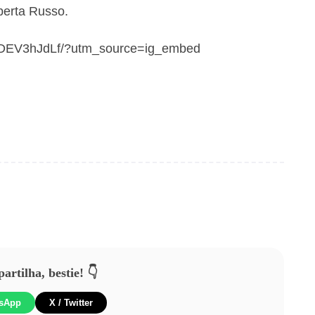
berta Russo.
B_DEV3hJdLf/?utm_source=ig_embed
rtilha, bestie! 👇
sApp
X / Twitter