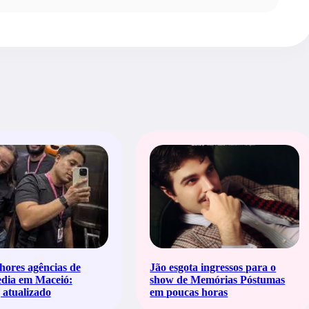
hores agências de
Jão esgota ingressos para o
edia em Maceió:
show de Memórias Póstumas
atualizado
em poucas horas