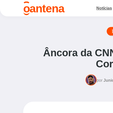
o
antena
Notícias
Âncora da CNN 
Cor
por
Juni