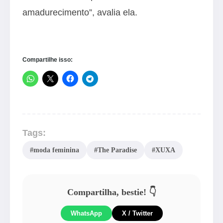
amadurecimento”, avalia ela.
Compartilhe isso:
Tags:
#moda feminina
#The Paradise
#XUXA
Compartilha, bestie! 👇
WhatsApp
X / Twitter