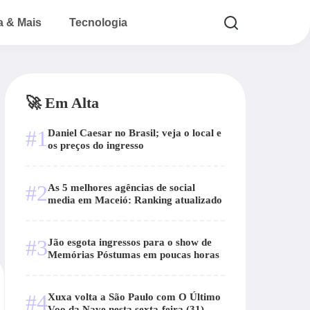
a & Mais
Tecnologia
🚀 Em Alta
#1
Daniel Caesar no Brasil; veja o local e
os preços do ingresso
#2
As 5 melhores agências de social
media em Maceió: Ranking atualizado
#3
Jão esgota ingressos para o show de
Memórias Póstumas em poucas horas
#4
Xuxa volta a São Paulo com O Último
Voo da Nave nesta sexta-feira (31)