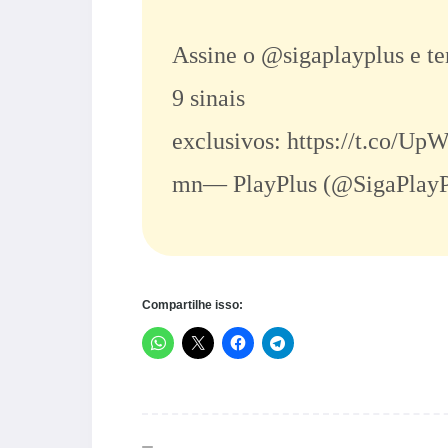
Assine o
@sigaplayplus
e te
9 sinais
exclusivos:
https://t.co/U
mn
— PlayPlus (@SigaPlay
Compartilhe isso: