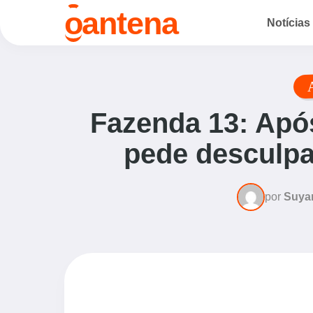
o
antena
Notícias
Fazenda 13: Após
pede desculpa
por
Suya