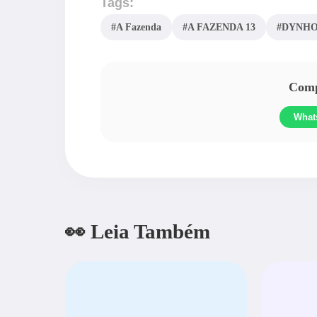
Tags:
#A Fazenda
#A FAZENDA 13
#DYNHO
Compa
What
👀 Leia Também