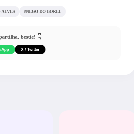
 ALVES
#NEGO DO BOREL
rtilha, bestie! 👇
sApp
X / Twitter