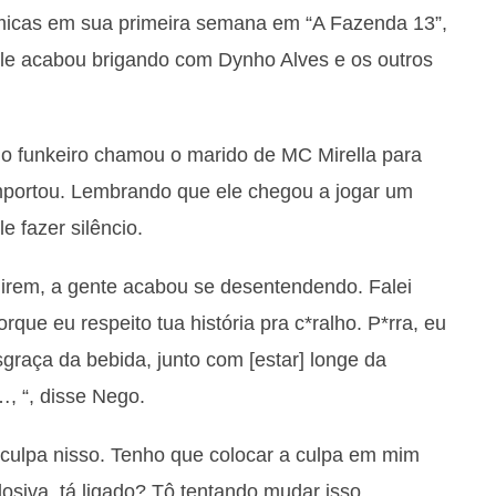
êmicas em sua primeira semana em “A Fazenda 13”,
ele acabou brigando com Dynho Alves e os outros
 o funkeiro chamou o marido de MC Mirella para
mportou. Lembrando que ele chegou a jogar um
e fazer silêncio.
irem, a gente acabou se desentendendo. Falei
que eu respeito tua história pra c*ralho. P*rra, eu
graça da bebida, junto com [estar] longe da
, “, disse Nego.
culpa nisso. Tenho que colocar a culpa em mim
iva, tá ligado? Tô tentando mudar isso,