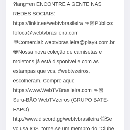
?lang=en ENCONTRE A GENTE NAS
REDES SOCIAIS:
https://linktr.ee/webtvbrasileira 👊🏼Público:
fofoca@webtvbrasileira.com
💬Comercial: webtvbrasileira@play9.com.br
📛Nossa nova coleção de camisetas e
moletons já está disponível e com as
estampas que vcs, #webtvzeiros,
escolheram. Compre aqui:
https://www.WebTVBrasileira.com 👊🏼
Suru-BÃO WebTVzeiros (GRUPO BATE-
PAPO)
http://www.discord.gg/webtvbrasileira 💥Se
vc usa IOS, torne-se um membro do "Clube